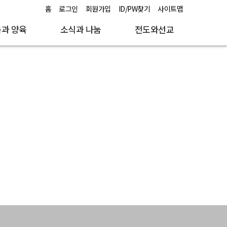
홈
로그인
회원가입
ID/PW찾기
사이트맵
과 양육
소식과 나눔
전도와선교