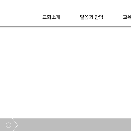
교회소개
말씀과 찬양
교육
오후예배 특송