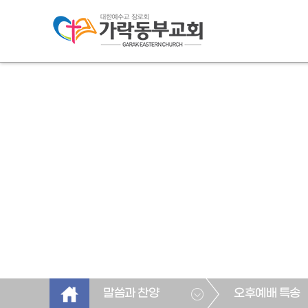
말씀과 찬양
오후예배 특송