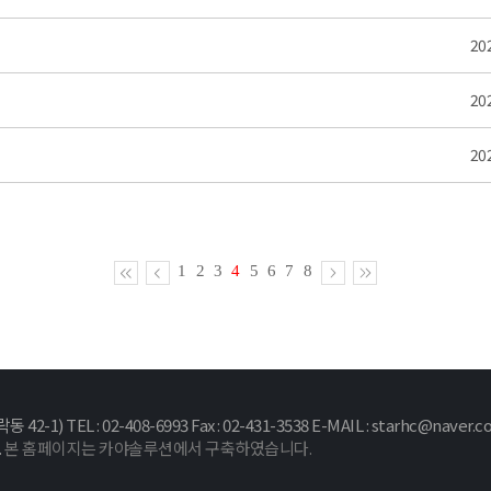
20
20
20
1
2
3
4
5
6
7
8
EL : 02-408-6993 Fax : 02-431-3538 E-MAIL : starhc@naver.c
.
본 홈페이지는 카야솔루션에서 구축하였습니다.