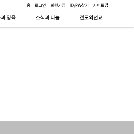
홈
로그인
회원가입
ID/PW찾기
사이트맵
과 양육
소식과 나눔
전도와선교