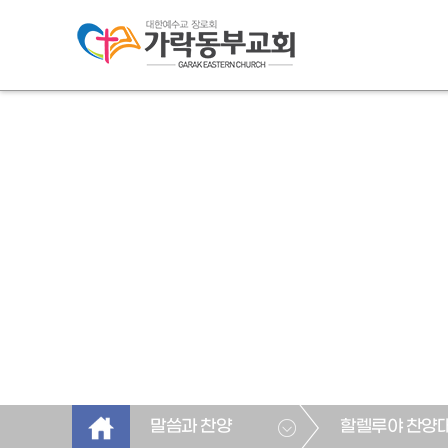
말씀과 찬양
할렐루야 찬양