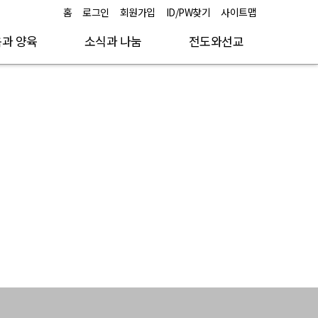
홈
로그인
회원가입
ID/PW찾기
사이트맵
과 양육
소식과 나눔
전도와선교