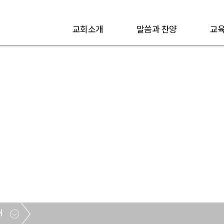
교회소개
말씀과 찬양
교육
할렐루야 찬양대
대