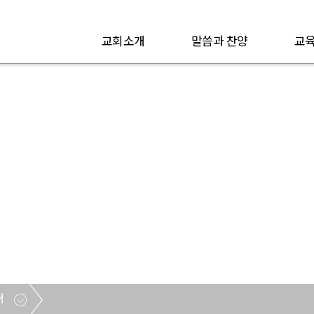
교회소개
말씀과 찬양
교육
할렐루야 찬양대
대