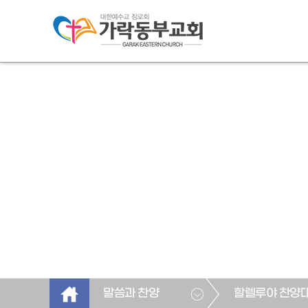
말씀과 찬양
할렐루야 찬양