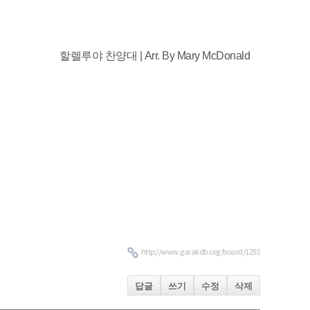
할렐루야 찬양대 |
Arr. By Mary McDonald
http://www.garakdb.org/board/1292
답글
쓰기
수정
삭제