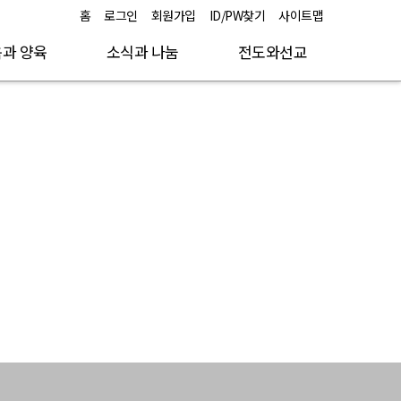
홈
로그인
회원가입
ID/PW찾기
사이트맵
과 양육
소식과 나눔
전도와선교