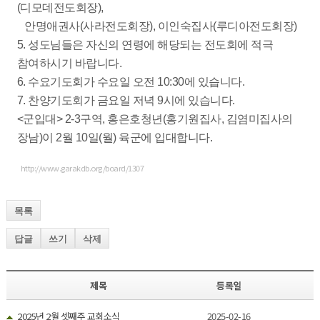
(디모데전도회장),
안명애권사(사라전도회장), 이인숙집사(루디아전도회장)
5. 성도님들은 자신의 연령에 해당되는 전도회에 적극
참여하시기 바랍니다.
6. 수요기도회가 수요일 오전 10:30에 있습니다.
7. 찬양기도회가 금요일 저녁 9시에 있습니다.
<군입대> 2-3구역, 홍은호청년(홍기원집사, 김염미집사의
장남)이 2월 10일(월) 육군에 입대합니다.
http://www.garakdb.org/board/1307
목록
답글
쓰기
삭제
제목
등록일
2025년 2월 셋째주 교회소식
2025-02-16