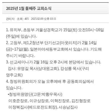
2025년 1월 둘째주 교회소식
관리자
조회 : 405
2025.02.09 오후 03:11
1. 유치부, 초등부 겨울성경학교가 15일(토) 오전10시~16일
(주일)에 있습니다.
2. 고등부, 제1,2청년부 단기선교(아웃리치)가 2월 14일
(금)~17일(월), 일본아야세동부교회에서 있습니다. 기도해
주시기 바랍니다.
3. 선교세미나가 2월 16일 오후 2시에 본당에서 있습니다.
강사: 유영길 목사(상대원교회), 강성룡 목사(구리
영주교회)
4. 청빙위원회의가 오늘 오후예배 후 공동회의실에서
있습니다.
⦁청빙위원명단(고문:박황우목사)
이호준장로, 이규상장로, 이혁진장로, 김진형장로
이창복집사(베드로전도회장), 서승남집사