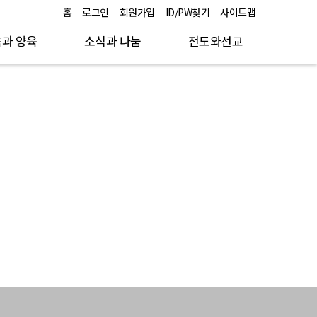
홈
로그인
회원가입
ID/PW찾기
사이트맵
과 양육
소식과 나눔
전도와선교